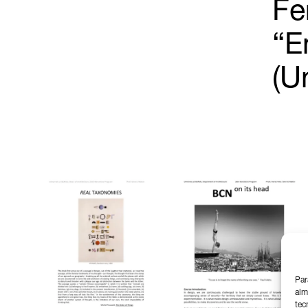
Fe
“E
(U
Par
alm
tec