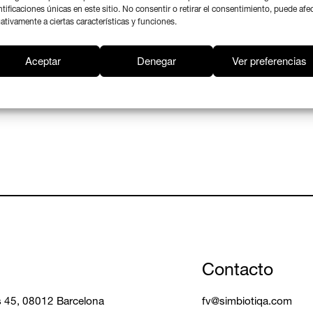
ntificaciones únicas en este sitio. No consentir o retirar el consentimiento, puede afe
ativamente a ciertas características y funciones.
ETH Cátedra J. Ll. Mateo
Aceptar
Denegar
Ver preferencias
2004-2005
Contacto
ls 45, 08012 Barcelona
fv@simbiotiqa.com