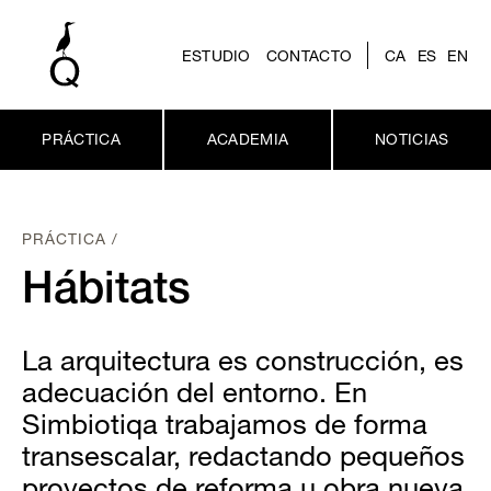
ESTUDIO
CONTACTO
CA
ES
EN
PRÁCTICA
ACADEMIA
NOTICIAS
PRÁCTICA /
Hábitats
La arquitectura es construcción, es
adecuación del entorno. En
Simbiotiqa trabajamos de forma
transescalar, redactando pequeños
proyectos de reforma u obra nueva