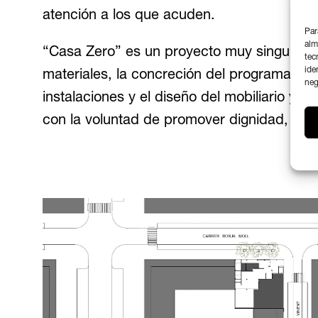
atención a los que acuden.
Par
alm
“Casa Zero” es un proyecto muy singular y 
tec
ide
materiales, la concreción del programa func
neg
instalaciones y el diseño del mobiliario y d
con la voluntad de promover dignidad, resp